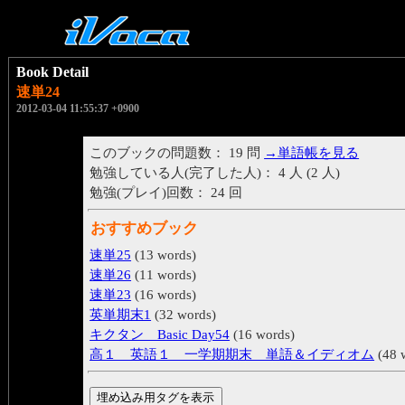
Book Detail
速単24
2012-03-04 11:55:37 +0900
このブックの問題数： 19 問
→単語帳を見る
勉強している人(完了した人)： 4 人 (2 人)
勉強(プレイ)回数： 24 回
おすすめブック
速単25
(13 words)
速単26
(11 words)
速単23
(16 words)
英単期末1
(32 words)
キクタン Basic Day54
(16 words)
高１ 英語１ 一学期期末 単語＆イディオム
(48 