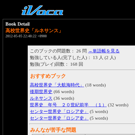
Book Detail
高校世界史「ルネサンス」
2012-05-05 22:40:22 +0900
このブックの問題数： 26 問
→単語帳を見る
勉強している人(完了した人)： 13 人 (2 人)
勉強(プレイ)回数： 168 回
おすすめブック
高校世界史「大航海時代」
(18 words)
後期世界史
(66 words)
ルネサンス
(36 words)
世界史 年号 ２０世紀前半 （１）
(32 words)
センター世界史「ロシア史」
(5 words)
センター世界史「ロシア史」
(5 words)
みんなが苦手な問題