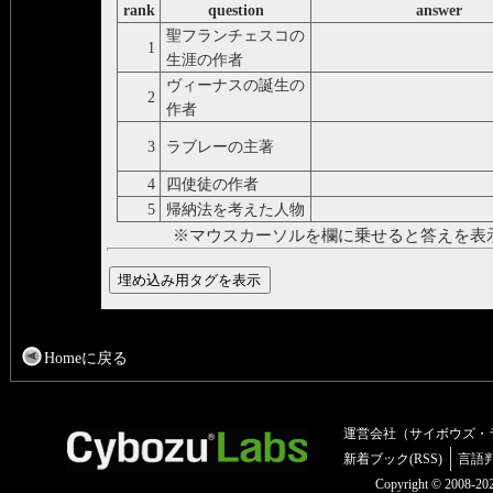
rank
question
answer
聖フランチェスコの
1
ジョット
生涯の作者
ヴィーナスの誕生の
2
ボッティチェリ
作者
ガルガンテュアとパンタ
3
ラブレーの主著
ル/物:もの/語:がたり
4
四使徒の作者
デューラー
5
帰納法を考えた人物
フランシス/ /ベーコン
※マウスカーソルを欄に乗せると答えを表
Homeに戻る
運営会社（サイボウズ・
新着ブック(RSS)
言語
Copyright © 2008-2025