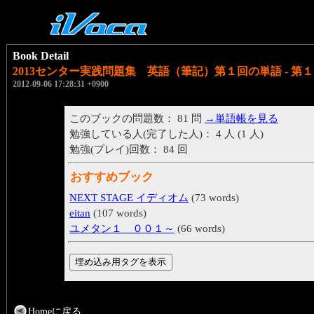
Book Detail
2013センター実践問題集 英語（筆記）第１回の単語 - 第
2012-09-06 17:28:31 +0900
このブックの問題数： 81 問
→単語帳を見る
勉強している人(完了した人)： 4 人 (1 人)
勉強(プレイ)回数： 84 回
おすすめブック
NEXT STAGE イディオム
(73 words)
eitan
(107 words)
ユメタン１ ００１～
(66 words)
Homeに戻る