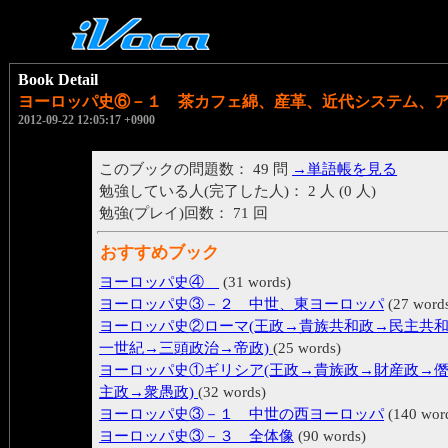
Book Detail
ヨーロッパ史⑥－１ 茶カフェ綿、産革、近代システム、
2012-09-22 12:05:17 +0900
このブックの問題数： 49 問
→単語帳を見る
勉強している人(完了した人)： 2 人 (0 人)
勉強(プレイ)回数： 71 回
おすすめブック
ヨーロッパ史④
(31 words)
ヨーロッパ史③－２ 中世、東ヨーロッパ
(27 word
ヨーロッパ史②ローマ(王政→貴族共和政→民主共
一世紀→三頭政治→帝政)
(25 words)
ヨーロッパ史①ギリシア(王政→貴族政→財産政→
主政→衆愚政)
(32 words)
ヨーロッパ史③－１ 中世の西ヨーロッパ
(140 wor
ヨーロッパ史③－３ 全体像
(90 words)