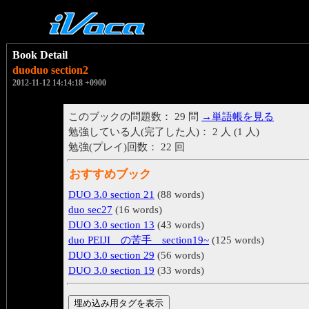
Book Detail
duoduo section2
2012-11-12 14:14:18 +0900
このブックの問題数： 29 問
→単語帳を見る
勉強している人(完了した人)： 2 人 (1 人)
勉強(プレイ)回数： 22 回
おすすめブック
DUO 3.0 section 21
(88 words)
duo sec27
(16 words)
DUO 3.0 section 13
(43 words)
duo PEIJI の苦手 section19~
(125 words)
DUO 3.0 section 29
(56 words)
DUO 3.0 section 19
(33 words)