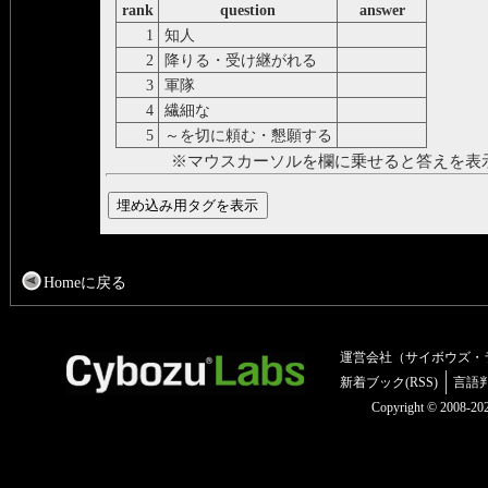
rank
question
answer
1
知人
acquaintance
2
降りる・受け継がれる
descend
3
軍隊
troops
4
繊細な
delicate
5
～を切に頼む・懇願する
beg
※マウスカーソルを欄に乗せると答えを表
Homeに戻る
運営会社（サイボウズ・
新着ブック(RSS)
言語
Copyright © 2008-2025