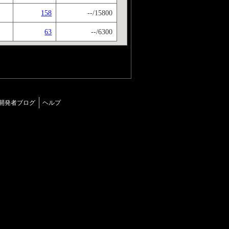
158
--/15800
63
--/6300
開発者ブログ
ヘルプ