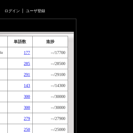
ログイン
ユーザ登録
単語数
進捗
177
--/17700
//www.iknow.co.jp/users/Tono" target="new">投野先生</a
285
--/28500
291
--/29100
143
--/14300
300
--/30000
300
--/30000
279
--/27900
250
--/25000