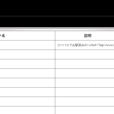
ク名
説明
コーパスでお馴染みの<a href="http: