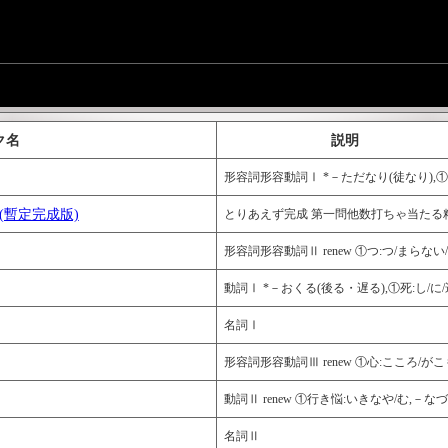
ク名
説明
形容詞形容動詞Ⅰ *－ただなり(徒なり),①
暫定完成版)
とりあえず完成 第一問他数打ちゃ当たる
形容詞形容動詞Ⅱ renew ①つ:つ/まらな
動詞Ⅰ *－おくる(後る・遅る),①死:し/に/
名詞Ⅰ
形容詞形容動詞Ⅲ renew ①心:こころ/
動詞Ⅱ renew ①行き悩:いきなや/む,－な
名詞Ⅱ