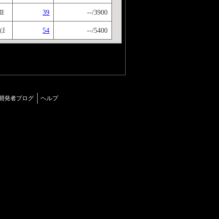
39
--/3900
),①並一通:なみひととお/りだ －けしからず(異・怪しからず),①感心:かんしん/できない
54
--/5400
つ(且つ且つ)
開発者ブログ
ヘルプ