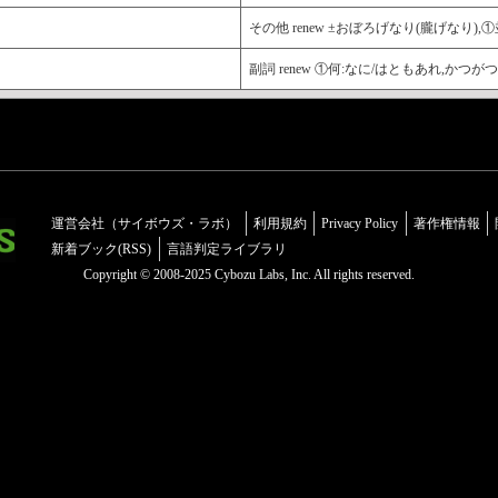
その他 renew ±おぼろげなり(朧げなり
副詞 renew ①何:なに/はともあれ,かつが
運営会社（サイボウズ・ラボ）
利用規約
Privacy Policy
著作権情報
新着ブック(RSS)
言語判定ライブラリ
Copyright © 2008-2025 Cybozu Labs, Inc. All rights reserved.