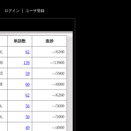
ログイン
ユーザ登録
単語数
進捗
62
--/6200
む:む/なしい/②何:なん/でもない
139
--/13900
精神で１３９の多義系語句！
59
--/5900
い/②頼:たよ/りにならない,－はかなし(果無し) ①見苦:みぐる/しくない,＋めやすし(見
60
--/6000
遅:おく/れる/②劣:おと/る
62
--/6200
56
--/5600
がこもっている/②色が濃:いろがこ/い,＋こまやかなり(細やかなり) ①ひ:ひ/たすらだ,±
50
--/5000
づむ(泥む) ①壊:こわ/す,こほす・こぼつ ①学ぶ②:まなぶ/真似:まね/をする/②伝:つた/え
49
--/4900