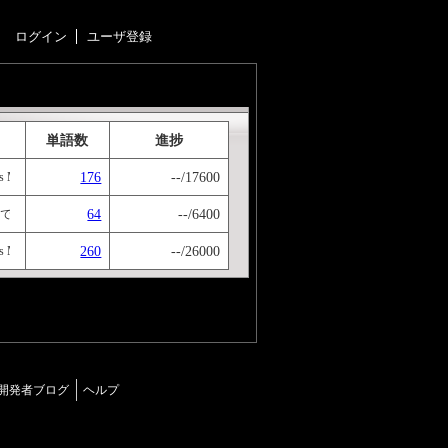
ログイン
ユーザ登録
単語数
進捗
176
--/17600
ter Bujold の "Komarr" を原書で読むぞ！ の第２章。 "the Time of Isolatio
64
--/6400
 の第３章で使われている単語をまとめ中。 それにしても「コマール」はいつになったら出るんでしょうね…… "Komarr" の次
260
--/26000
aster Bujold の "Komarr" を原書で読むぞ！ いちいち辞書引かなくてもいいように、出て
開発者ブログ
ヘルプ