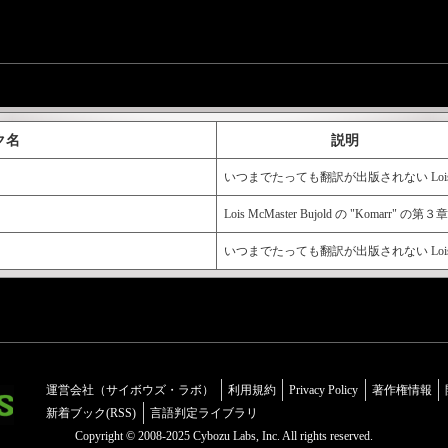
ク名
説明
いつまでたっても翻訳が出版されない Lois McMas
Lois McMaster Bujold の "Komarr"
いつまでたっても翻訳が出版されない Lois McM
運営会社（サイボウズ・ラボ）
利用規約
Privacy Policy
著作権情報
新着ブック(RSS)
言語判定ライブラリ
Copyright © 2008-2025 Cybozu Labs, Inc. All rights reserved.