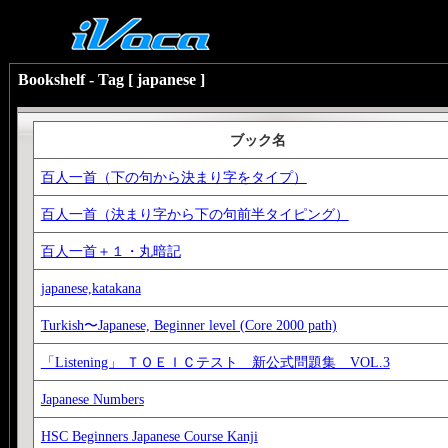
Bookshelf - Tag [ japanese ]
ブック名
百人一首（下の句から決まり字をタイプ）
百人一首（決まり字から下の句前半タイピング）
百人一首＋１・丸暗記
japanese,katakana
Turkish〜Japanese, Beginner level (Core 2000 path)
「Listening」 ＴＯＥＩＣテスト 新公式問題集 VOL.3
Japanese Numbers
HSC Beginners Japanese Course Kanji