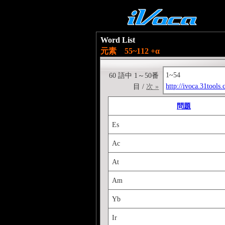
Word List
元素 55~112 +α
1~54
60 語中 1～50番
http://ivoca.31tool
目 /
次 »
問題
Es
Ac
At
Am
Yb
Ir