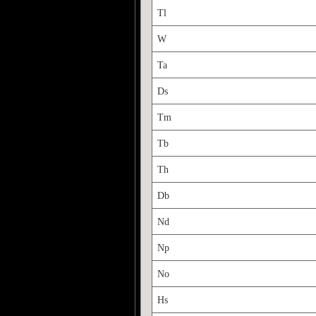
Tl
W
Ta
Ds
Tm
Tb
Th
Db
Nd
Np
No
Hs