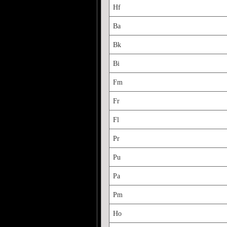
Hf
Ba
Bk
Bi
Fm
Fr
Fl
Pr
Pu
Pa
Pm
Ho