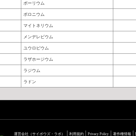
ボーリウム
ポロニウム
マイトネリウム
メンデレビウム
ユウロピウム
ラザホージウム
ラジウム
ラドン
運営会社（サイボウズ・ラボ）
利用規約
Privacy Policy
著作権情報