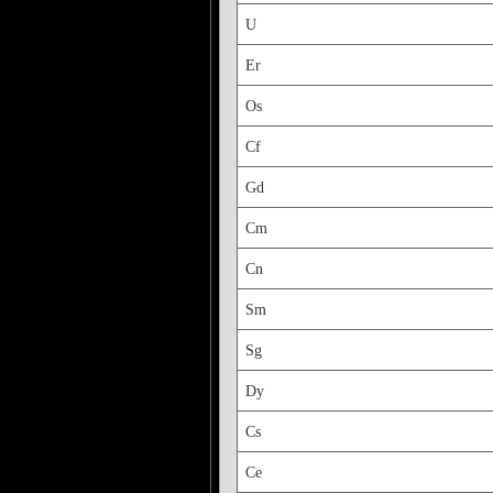
U
Er
Os
Cf
Gd
Cm
Cn
Sm
Sg
Dy
Cs
Ce