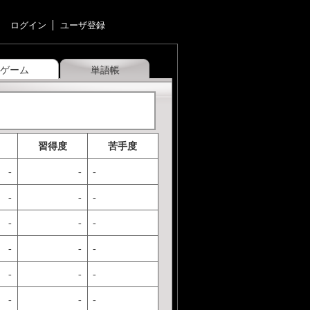
ログイン
ユーザ登録
ゲーム
単語帳
習得度
苦手度
-
-
-
-
-
-
-
-
-
-
-
-
-
-
-
-
-
-