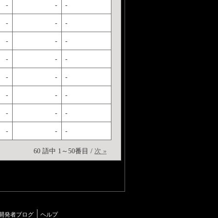
-
-
-
-
-
-
-
-
-
-
-
-
-
-
-
-
-
-
-
-
-
-
-
-
60 語中 1～50番目 /
次 »
開発者ブログ
ヘルプ