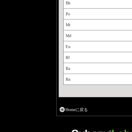
Bh
Po
Mt
Md
Eu
Rf
Ra
Rn
Homeに戻る