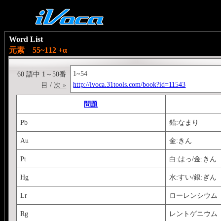
Word List
元素 55~112 +α
1~54
60 語中 1～50番
http://ivoca.31tools.com/book?id=11543
目 /
次 »
問題
Pb
鉛:なまり
Au
金:きん
Pt
白:はっ/金:きん
Hg
水:すい/銀:ぎん
Lr
ローレンシウム
Rg
レントゲニウム