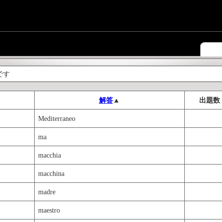
です
解答
▲
出題数
Mediterraneo
ma
macchia
macchina
madre
maestro