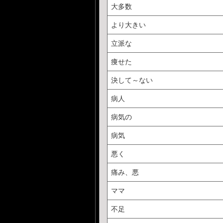
大多数
より大きい
立派な
痩せた
決して～ない
病人
病気の
病気
悪く
痛み、悪
ママ
不足