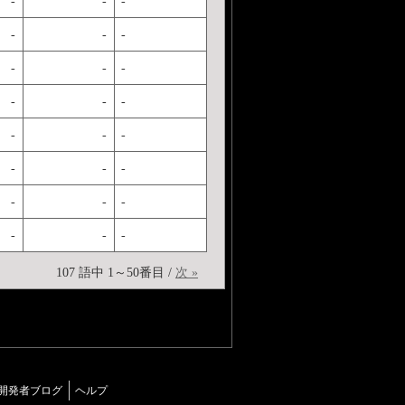
-
-
-
-
-
-
-
-
-
-
-
-
-
-
-
-
-
-
-
-
-
-
-
-
107 語中 1～50番目 /
次 »
開発者ブログ
ヘルプ