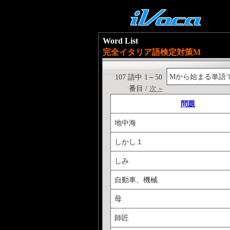
Word List
完全イタリア語検定対策M
Mから始まる単語
107 語中 1～50
番目 /
次 »
問題
地中海
しかし１
しみ
自動車、機械
母
師匠