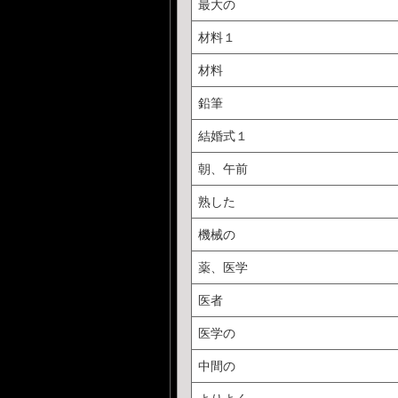
最大の
材料１
材料
鉛筆
結婚式１
朝、午前
熟した
機械の
薬、医学
医者
医学の
中間の