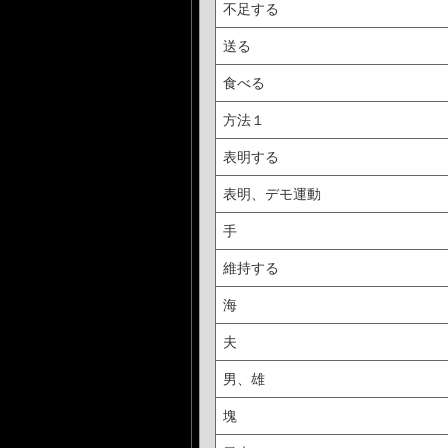
不足する
送る
食べる
方法１
表明する
表明、デモ運動
手
維持する
海
夫
男、雄
塊