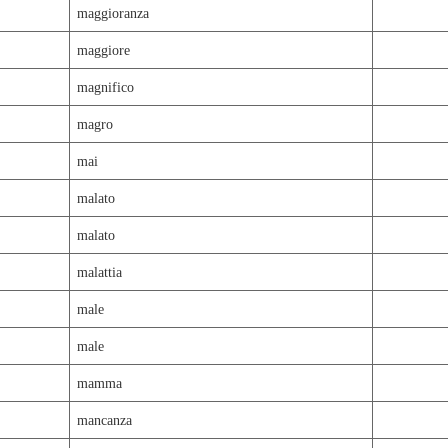
maggioranza
maggiore
magnifico
magro
mai
malato
malato
malattia
male
male
mamma
mancanza