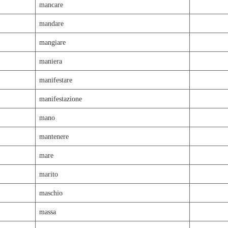
mancare
mandare
mangiare
maniera
manifestare
manifestazione
mano
mantenere
mare
marito
maschio
massa