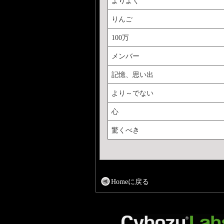
よりよく
りんご
100万
メンバー
記憶、思い出
より～でない
心
驚くべき
Homeに戻る