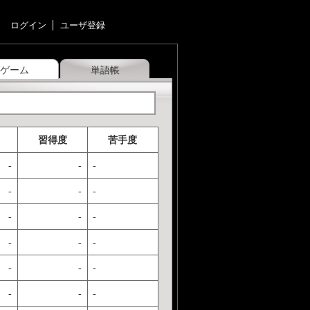
ログイン
ユーザ登録
ゲーム
単語帳
習得度
苦手度
-
-
-
-
-
-
-
-
-
-
-
-
-
-
-
-
-
-