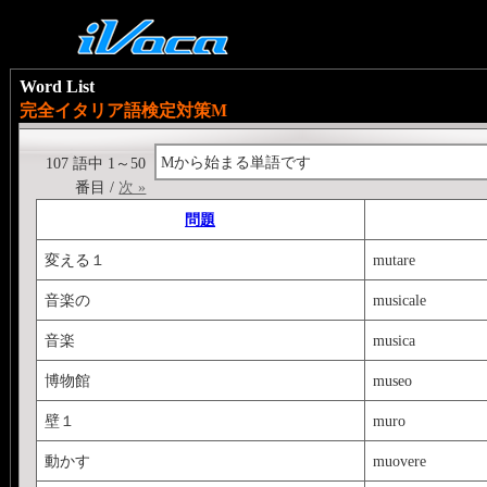
Word List
完全イタリア語検定対策M
Mから始まる単語です
107 語中 1～50
番目 /
次 »
問題
変える１
mutare
音楽の
musicale
音楽
musica
博物館
museo
壁１
muro
動かす
muovere