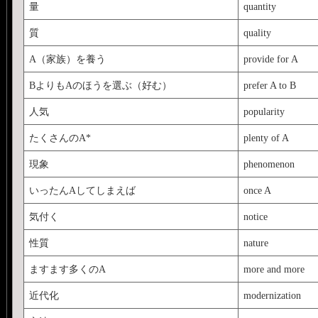
量
quantity
質
quality
A（家族）を養う
provide for A
BよりもAのほうを選ぶ（好む）
prefer A to B
人気
popularity
たくさんのA*
plenty of A
現象
phenomenon
いったんAしてしまえば
once A
気付く
notice
性質
nature
ますます多くのA
more and more
近代化
modernization