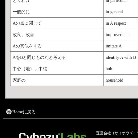
とりわけ
in particular
一般的に
in general
Aの点に関して
in A respect
改良、改善
improvement
Aの真似をする
imitate A
AをBと同じものだと考える
identify A with B
中心（地）、中核
hub
家庭の
household
Homeに戻る
運営会社（サイボウズ・