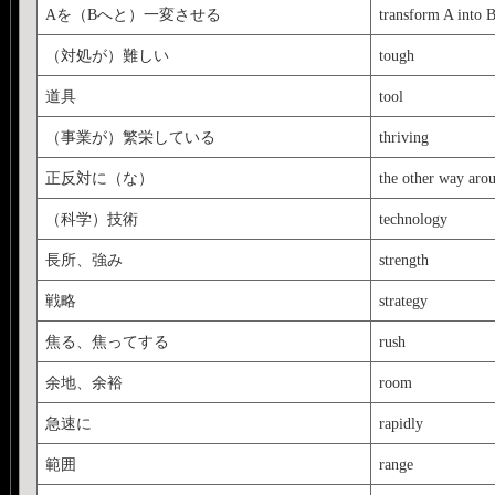
Aを（Bへと）一変させる
transform A into 
（対処が）難しい
tough
道具
tool
（事業が）繁栄している
thriving
正反対に（な）
the other way aro
（科学）技術
technology
長所、強み
strength
戦略
strategy
焦る、焦ってする
rush
余地、余裕
room
急速に
rapidly
範囲
range