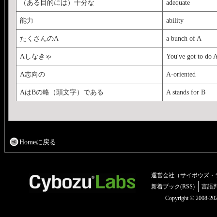
（ある目的には）十分な
adequate
能力
ability
たくさんのA
a bunch of A
Aしなきゃ
You've got to do 
A志向の
A-oriented
AはBの略（頭文字）である
A stands for B
Homeに戻る
運営会社（サイボウズ・
新着ブック(RSS)
言語
Copyright © 2008-2025