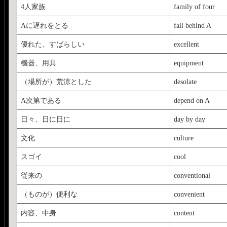
4人家族
family of four
Aに遅れをとる
fall behind A
優れた、すばらしい
excellent
機器、用具
equipment
（場所が）荒涼とした
desolate
A次第である
depend on A
日々、日に日に
day by day
文化
culture
スゴイ
cool
従来の
conventional
（ものが）便利な
convenient
内容、中身
content