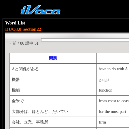
Word List
DUO3.0 Section22
« 前
/ 86 語中 51
問題
Aと関係がある
have to do with A
機器
gadget
機能
function
全米で
from coast to coas
大部分は、ほとんど、たいてい
for the most part
会社、企業、事務所
firm