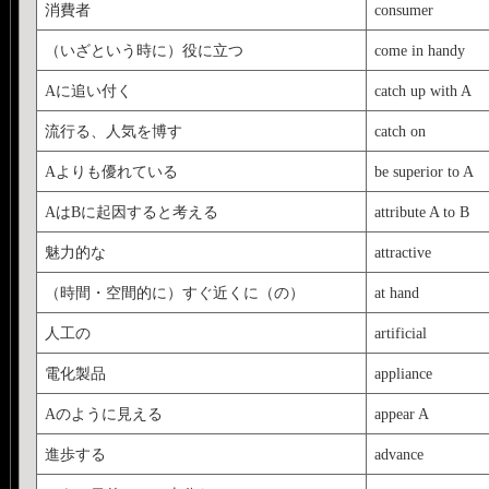
消費者
consumer
（いざという時に）役に立つ
come in handy
Aに追い付く
catch up with A
流行る、人気を博す
catch on
Aよりも優れている
be superior to A
AはBに起因すると考える
attribute A to B
魅力的な
attractive
（時間・空間的に）すぐ近くに（の）
at hand
人工の
artificial
電化製品
appliance
Aのように見える
appear A
進歩する
advance