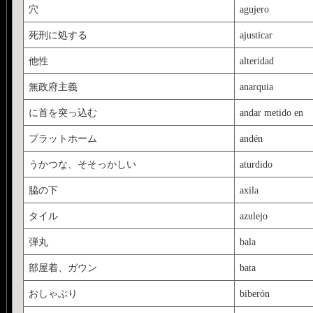
穴
agujero
死刑に処する
ajusticar
他性
alteridad
無政府主義
anarquia
に首を突っ込む
andar metido en
プラットホーム
andén
うかつな、そそっかしい
aturdido
脇の下
axila
タイル
azulejo
弾丸
bala
部屋着、ガウン
bata
おしゃぶり
biberón