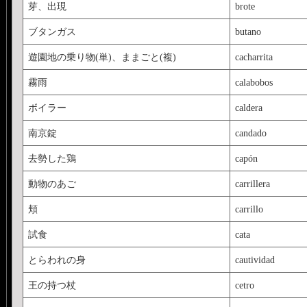
芽、出現
brote
ブタンガス
butano
遊園地の乗り物(単)、ままごと(複)
cacharrita
霧雨
calabobos
ボイラー
caldera
南京錠
candado
去勢した鶏
capón
動物のあご
carrillera
頬
carrillo
試食
cata
とらわれの身
cautividad
王の持つ杖
cetro