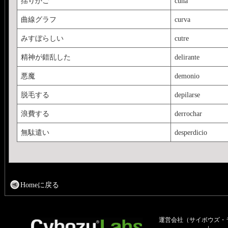
揺りかご
cuna
曲線グラフ
curva
みすぼらしい
cutre
精神が錯乱した
delirante
悪魔
demonio
脱毛する
depilarse
浪費する
derrochar
無駄遣い
desperdicio
Homeに戻る
運営会社（サイボウズ・