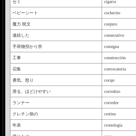
セミ
cigarra
ベビーシート
cochecito
魔力 呪文
conjuro
連続した
consecutivo
手荷物預かり所
consigna
工事
construcción
召集
convocatoria
勇気、怒り
coraje
滑る、ほどけやすい
corredizo
ランナー
corredor
クレチン病の
cretino
年表
cronología