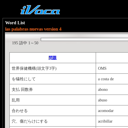
Word List
las palabras nuevas version 4
195 語中 1～50
問題
世界保健機構(頭文字3字)
OMS
を犠牲にして
a costa de
支払 回数券
abono
乱用
abuso
合わせる
acomodar
穴、傷だらけにする
acribillar