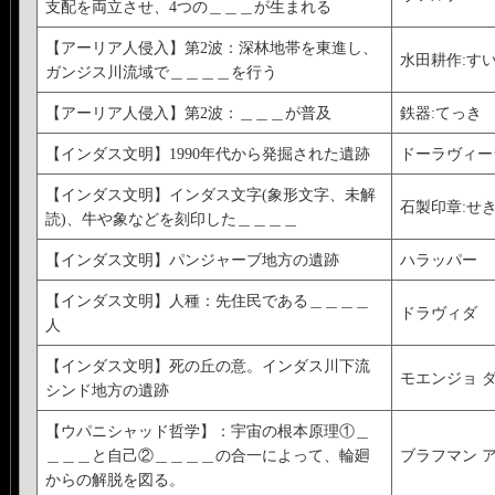
支配を両立させ、4つの＿＿＿が生まれる
【アーリア人侵入】第2波：深林地帯を東進し、
水田耕作:す
ガンジス川流域で＿＿＿＿を行う
【アーリア人侵入】第2波：＿＿＿が普及
鉄器:てっき
【インダス文明】1990年代から発掘された遺跡
ドーラヴィー
【インダス文明】インダス文字(象形文字、未解
石製印章:せ
読)、牛や象などを刻印した＿＿＿＿
【インダス文明】パンジャーブ地方の遺跡
ハラッパー
【インダス文明】人種：先住民である＿＿＿＿
ドラヴィダ
人
【インダス文明】死の丘の意。インダス川下流
モエンジョ 
シンド地方の遺跡
【ウパニシャッド哲学】：宇宙の根本原理①＿
＿＿＿と自己②＿＿＿＿の合一によって、輪廻
ブラフマン 
からの解脱を図る。