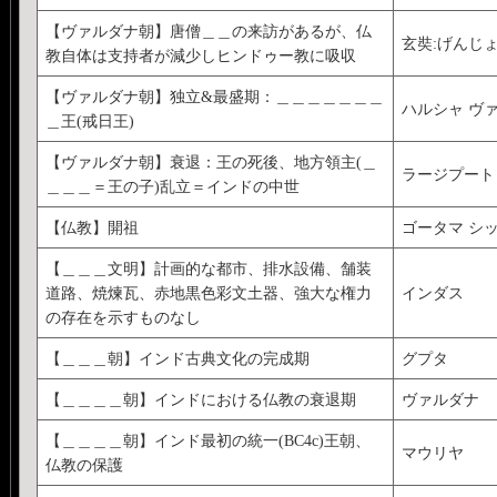
【ヴァルダナ朝】唐僧＿＿の来訪があるが、仏
玄奘:げんじ
教自体は支持者が減少しヒンドゥー教に吸収
【ヴァルダナ朝】独立&最盛期：＿＿＿＿＿＿＿
ハルシャ ヴ
＿王(戒日王)
【ヴァルダナ朝】衰退：王の死後、地方領主(＿
ラージプート
＿＿＿＝王の子)乱立＝インドの中世
【仏教】開祖
ゴータマ シ
【＿＿＿文明】計画的な都市、排水設備、舗装
道路、焼煉瓦、赤地黒色彩文土器、強大な権力
インダス
の存在を示すものなし
【＿＿＿朝】インド古典文化の完成期
グプタ
【＿＿＿＿朝】インドにおける仏教の衰退期
ヴァルダナ
【＿＿＿＿朝】インド最初の統一(BC4c)王朝、
マウリヤ
仏教の保護