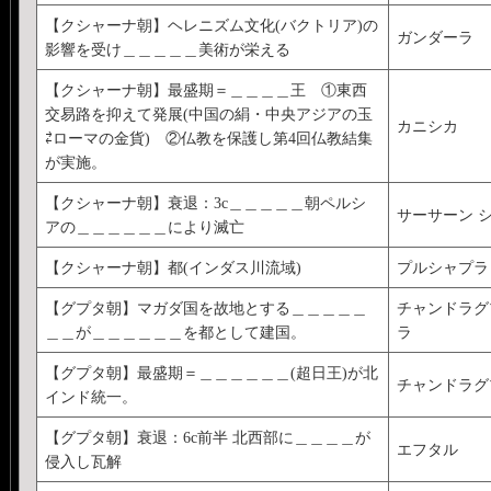
【クシャーナ朝】ヘレニズム文化(バクトリア)の
ガンダーラ
影響を受け＿＿＿＿＿美術が栄える
【クシャーナ朝】最盛期＝＿＿＿＿王 ①東西
交易路を抑えて発展(中国の絹・中央アジアの玉
カニシカ
⇄ローマの金貨) ②仏教を保護し第4回仏教結集
が実施。
【クシャーナ朝】衰退：3c＿＿＿＿＿朝ペルシ
サーサーン シ
アの＿＿＿＿＿＿により滅亡
【クシャーナ朝】都(インダス川流域)
プルシャプラ
【グプタ朝】マガダ国を故地とする＿＿＿＿＿
チャンドラグプ
＿＿が＿＿＿＿＿＿を都として建国。
ラ
【グプタ朝】最盛期＝＿＿＿＿＿＿(超日王)が北
チャンドラグプ
インド統一。
【グプタ朝】衰退：6c前半 北西部に＿＿＿＿が
エフタル
侵入し瓦解