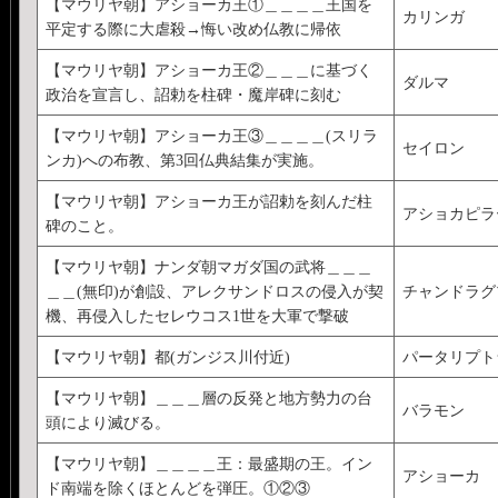
【マウリヤ朝】アショーカ王①＿＿＿＿王国を
カリンガ
平定する際に大虐殺→悔い改め仏教に帰依
【マウリヤ朝】アショーカ王②＿＿＿に基づく
ダルマ
政治を宣言し、詔勅を柱碑・魔岸碑に刻む
【マウリヤ朝】アショーカ王③＿＿＿＿(スリラ
セイロン
ンカ)への布教、第3回仏典結集が実施。
【マウリヤ朝】アショーカ王が詔勅を刻んだ柱
アショカピラ
碑のこと。
【マウリヤ朝】ナンダ朝マガダ国の武将＿＿＿
＿＿(無印)が創設、アレクサンドロスの侵入が契
チャンドラグ
機、再侵入したセレウコス1世を大軍で撃破
【マウリヤ朝】都(ガンジス川付近)
パータリプト
【マウリヤ朝】＿＿＿層の反発と地方勢力の台
バラモン
頭により滅びる。
【マウリヤ朝】＿＿＿＿王：最盛期の王。イン
アショーカ
ド南端を除くほとんどを弾圧。①②③