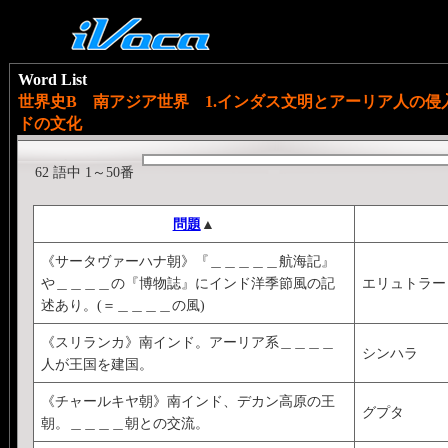
Word List
世界史B 南アジア世界 1.インダス文明とアーリア人の侵入
ドの文化
62 語中 1～50番
問題
▲
《サータヴァーハナ朝》『＿＿＿＿＿航海記』
や＿＿＿＿の『博物誌』にインド洋季節風の記
エリュトラー
述あり。(＝＿＿＿＿の風)
《スリランカ》南インド。アーリア系＿＿＿＿
シンハラ
人が王国を建国。
《チャールキヤ朝》南インド、デカン高原の王
グプタ
朝。＿＿＿＿朝との交流。