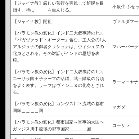
【ジャイナ教】厳しい苦行を実践して解脱を目
不殺生:ふせ
指す。特に＿＿＿を重んじる。
【ジャイナ教】開祖
ヴァルダマー
【バラモン教の変化】インド二大叙事詩の1つ。
『バガヴァッド・ギーター』含む。主人公の1人
アルジュナの御者クリシュナは、ヴィシュヌの
マハーバーラ
化身とされる。その対話がインドの思想を表
現。
【バラモン教の変化】インド二大叙事詩の1つ。
コーサラ国王子ラーマの活躍。武士階級の台頭
ラーマーヤナ
をよく表す。ラーマはヴィシュヌの化身とされ
る。
【バラモン教の変化】ガンジス川下流域の都市
マガダ
国家＿＿＿＿国
【バラモン教の変化】都市国家→軍事的大国へ
コーサラ
ガンジス川中流域の都市国家＿＿＿＿国