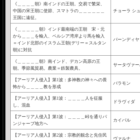
《＿＿＿＿朝》南インドの王朝。交易で繁栄、
中国の宋王朝に使節、スマトラの＿＿＿＿＿＿
チョーラ シ
王国に遠征。
《＿＿＿＿＿朝》インド最南端の王朝 宋・元
から＿＿＿を輸入、ペルシア湾岸より馬を輸入
パーンディヤ 
＝インド北部のイスラム王朝(デリー＝スルタン
朝)に対抗
《＿＿＿＿＿朝》南インド、デカン高原の王
サータヴァー
朝。季節風貿易。農業＝鉄製農具。
【アーリア人侵入】第1波：多神教の神々への畏
バラモン
怖から＿＿＿＿教を形成
【アーリア人侵入】第1波：＿＿＿＿人を征服
ドラヴィダ
し、混血
【アーリア人侵入】第1波：＿＿＿＿峠を通りパ
カイバル
ンジャーブ地方へ
【アーリア人侵入】第2波：宗教的観念と先住民
ヴァルナ