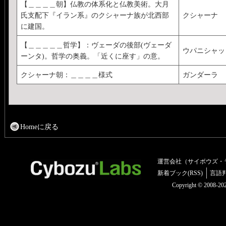
【＿＿＿＿朝】仏教の体系化と仏教美術。大月
氏支配下『イラン系』のクシャーナ族が北西部
クシャーナ
に建国。
【＿＿＿＿＿哲学】：ヴェーダの後部(ヴェーダ
ウパニシャッ
ーンタ)。哲学の奥義。「近くに座す」の意。
クシャーナ朝：＿＿＿＿様式
ガンダーラ
Homeに戻る
運営会社（サイボウズ・
新着ブック(RSS)
言語
Copyright © 2008-2025