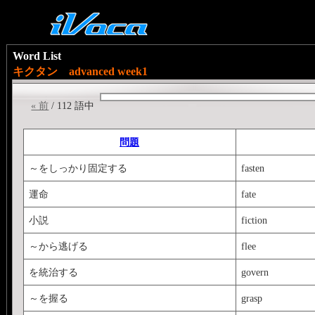
Word List
キクタン advanced week1
« 前
/ 112 語中
問題
～をしっかり固定する
fasten
運命
fate
小説
fiction
～から逃げる
flee
を統治する
govern
～を握る
grasp