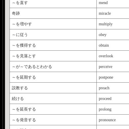
～を直す
mend
奇跡
miracle
～を増やす
multiply
～に従う
obey
～を獲得する
obtain
～を見落とす
overlook
～が～であるとわかる
perceive
～を延期する
postpone
説教する
preach
続ける
proceed
～を延長する
prolong
～を発音する
pronounce