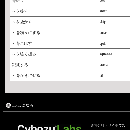
を縫う
sew
～を移す
shift
～を抜かす
skip
～を粉々にする
smash
～をこぼす
spill
～を強く握る
squeeze
餓死する
starve
～をかき混ぜる
stir
Homeに戻る
運営会社（サイボウズ・