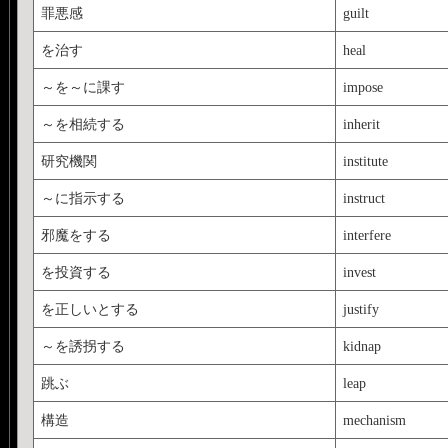
罪悪感
guilt
を治す
heal
～を～に課す
impose
～を相続する
inherit
研究機関
institute
～に指示する
instruct
邪魔をする
interfere
を投資する
invest
を正しいとする
justify
～を誘拐する
kidnap
跳ぶ
leap
構造
mechanism