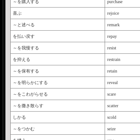
～を購入する
purchase
喜ぶ
rejoice
～と述べる
remark
を払い戻す
repay
～を我慢する
resist
を抑える
restrain
～を保有する
retain
～を明らかにする
reveal
～をこわがらせる
scare
～を撒き散らす
scatter
しかる
scold
～をつかむ
seize