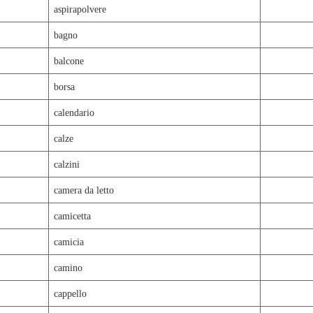
aspirapolvere
bagno
balcone
borsa
calendario
calze
calzini
camera da letto
camicetta
camicia
camino
cappello