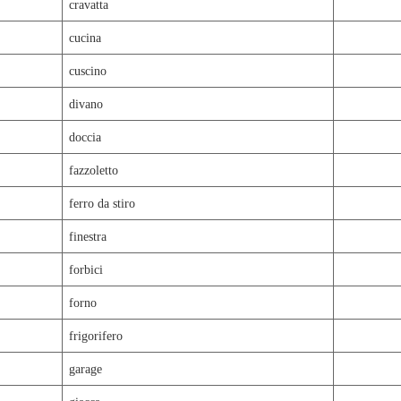
cravatta
cucina
cuscino
divano
doccia
fazzoletto
ferro da stiro
finestra
forbici
forno
frigorifero
garage