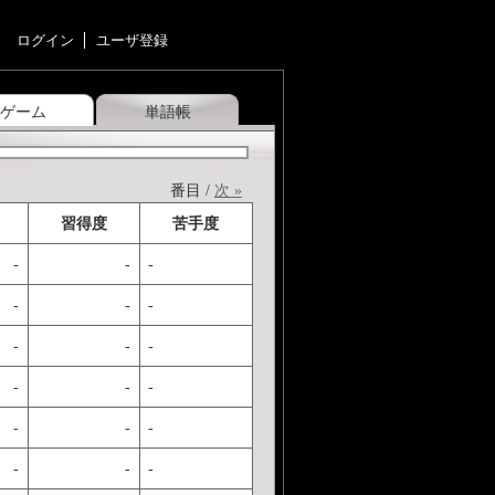
ログイン
ユーザ登録
ゲーム
単語帳
番目 /
次 »
習得度
苦手度
-
-
-
-
-
-
-
-
-
-
-
-
-
-
-
-
-
-