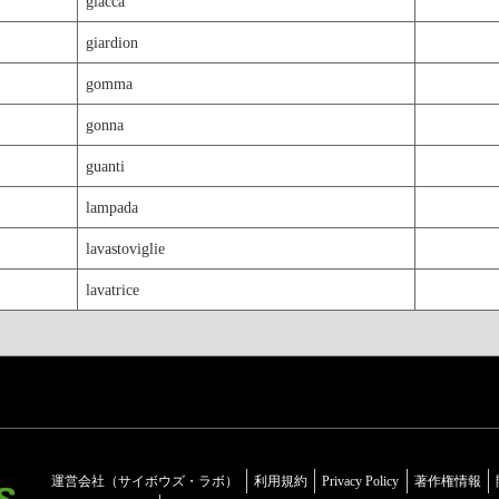
giacca
giardion
gomma
gonna
guanti
lampada
lavastoviglie
lavatrice
運営会社（サイボウズ・ラボ）
利用規約
Privacy Policy
著作権情報