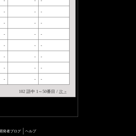
-
-
-
-
-
-
-
-
-
-
-
-
-
-
-
-
-
-
-
-
-
-
-
-
102 語中 1～50番目 /
次 »
開発者ブログ
ヘルプ