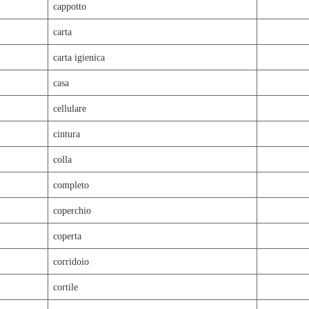
cappotto
carta
carta igienica
casa
cellulare
cintura
colla
completo
coperchio
coperta
corridoio
cortile