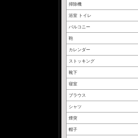
掃除機
浴室 トイレ
バルコニー
鞄
カレンダー
ストッキング
靴下
寝室
ブラウス
シャツ
煙突
帽子