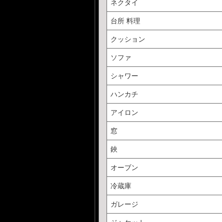
ネクタイ
台所 料理
クッション
ソファ
シャワー
ハンカチ
アイロン
窓
鋏
オーブン
冷蔵庫
ガレージ