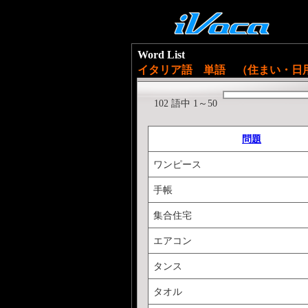
Word List
イタリア語 単語 （住まい・日
102 語中 1～50
問題
ワンピース
手帳
集合住宅
エアコン
タンス
タオル