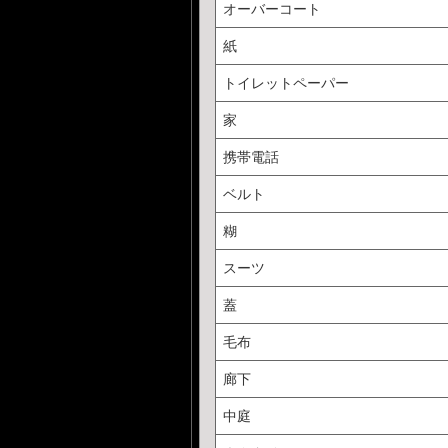
オーバーコート
紙
トイレットペーパー
家
携帯電話
ベルト
糊
スーツ
蓋
毛布
廊下
中庭