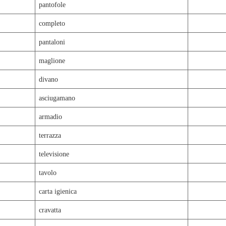
pantofole
completo
pantaloni
maglione
divano
asciugamano
armadio
terrazza
televisione
tavolo
carta igienica
cravatta