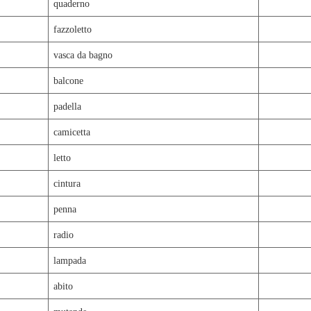
quaderno
fazzoletto
vasca da bagno
balcone
padella
camicetta
letto
cintura
penna
radio
lampada
abito