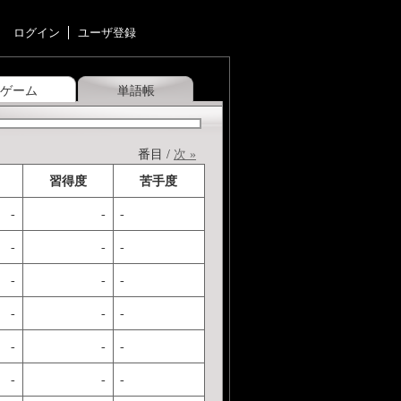
ログイン
ユーザ登録
ゲーム
単語帳
番目 /
次 »
習得度
苦手度
-
-
-
-
-
-
-
-
-
-
-
-
-
-
-
-
-
-