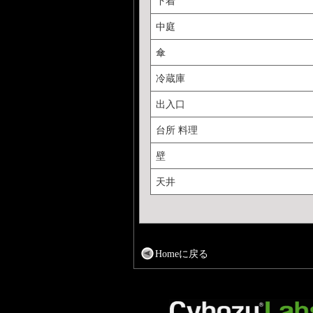
下着
中庭
傘
冷蔵庫
出入口
台所 料理
壁
天井
Homeに戻る