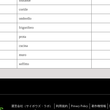
mutande
cortile
ombrello
frigorifero
prota
cucina
muro
soffitto
運営会社（サイボウズ・ラボ）
利用規約
Privacy Policy
著作権情報