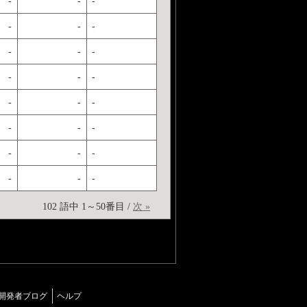
-
-
-
-
-
-
-
-
-
-
-
-
-
-
-
-
-
-
-
-
-
-
-
-
102 語中 1～50番目 /
次 »
開発者ブログ
ヘルプ