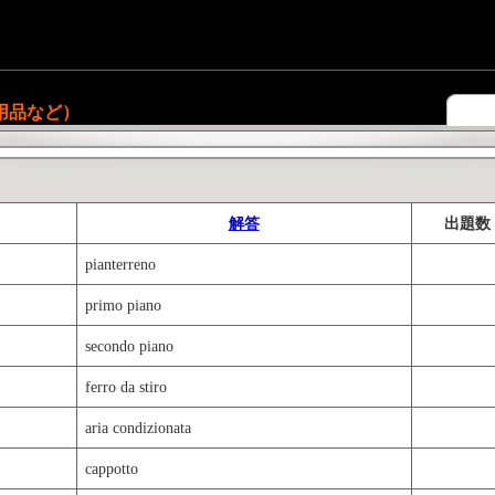
用品など）
解答
出題数
pianterreno
primo piano
secondo piano
ferro da stiro
aria condizionata
cappotto