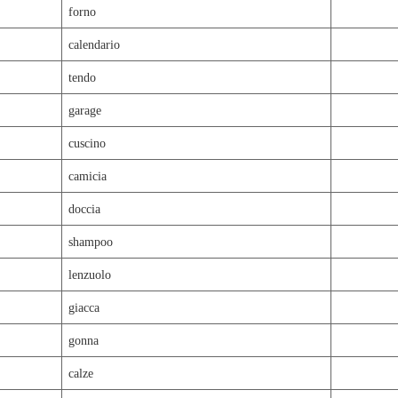
forno
calendario
tendo
garage
cuscino
camicia
doccia
shampoo
lenzuolo
giacca
gonna
calze