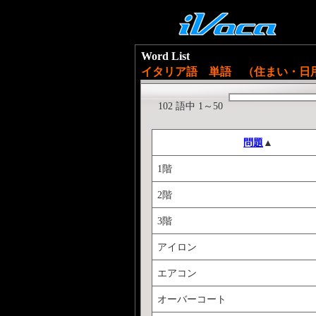
Word List
イタリア語 単語 （住まい・日
102 語中 1～50
問題
▲
1階
2階
3階
アイロン
エアコン
オーバーコート