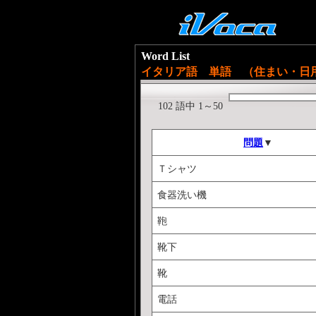
Word List
イタリア語 単語 （住まい・日
102 語中 1～50
問題
▼
Ｔシャツ
食器洗い機
鞄
靴下
靴
電話