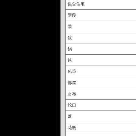
集合住宅
階段
階
鏡
鍋
鋏
鉛筆
部屋
財布
蛇口
蓋
花瓶