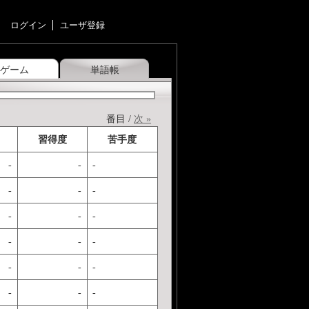
ログイン
ユーザ登録
ゲーム
単語帳
番目 /
次 »
習得度
苦手度
-
-
-
-
-
-
-
-
-
-
-
-
-
-
-
-
-
-