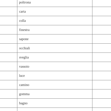
poltrona
carta
colla
finestra
sapone
occhiali
sveglia
vassoio
luce
camino
gomma
bagno