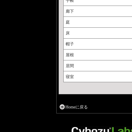
手帳
廊下
庭
床
帽子
屋根
居間
寝室
Homeに戻る