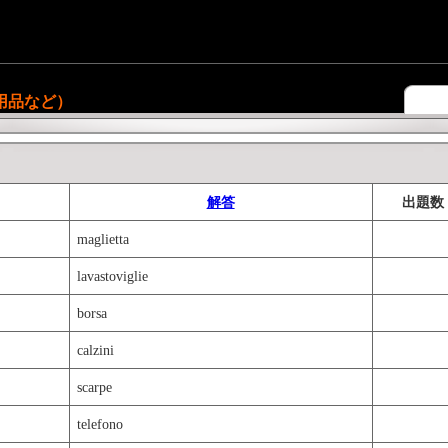
用品など）
解答
出題数
maglietta
lavastoviglie
borsa
calzini
scarpe
telefono