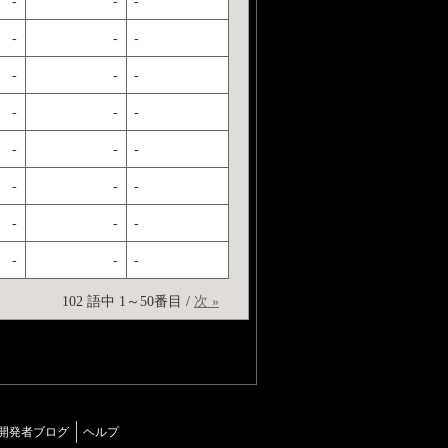
-
-
-
-
-
-
-
-
-
-
-
-
-
-
-
-
-
-
-
-
-
-
-
-
102 語中 1～50番目 /
次 »
開発者ブログ
ヘルプ