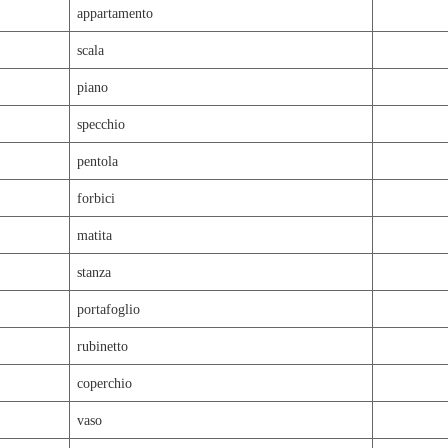
appartamento
scala
piano
specchio
pentola
forbici
matita
stanza
portafoglio
rubinetto
coperchio
vaso