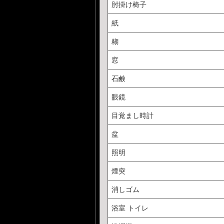
肘掛け椅子
紙
糊
窓
石鹸
眼鏡
目覚まし時計
盆
照明
煙突
消しゴム
浴室 トイレ