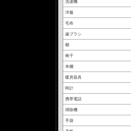
洗濯機
洋服
毛布
歯ブラシ
櫛
椅子
本棚
暖房器具
時計
携帯電話
掃除機
手袋