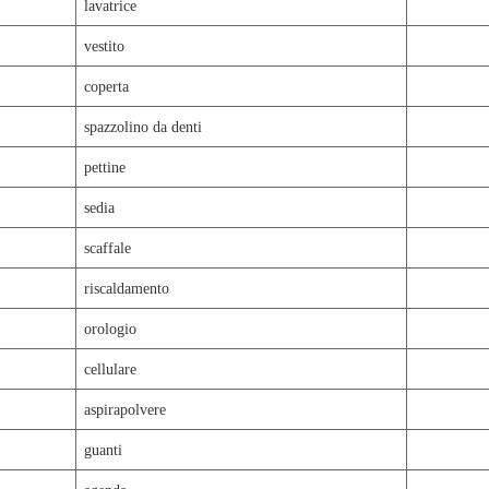
lavatrice
vestito
coperta
spazzolino da denti
pettine
sedia
scaffale
riscaldamento
orologio
cellulare
aspirapolvere
guanti