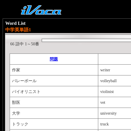
Word List
中学英単語1
66 語中 1～50番
問題
作家
writer
バレーボール
volleyball
バイオリニスト
violinist
獣医
vet
大学
university
トラック
truck