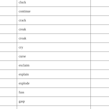
cluck
continue
crack
creak
croak
cry
curse
exclaim
explain
explode
fuss
gasp