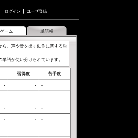
ログイン
ユーザ登録
ゲーム
単語帳
から、声や音を出す動作に関する単
の単語が使い分けられています。
けですね。「賢者の石」だと、小学
習得度
苦手度
-
-
-
rsist や go on なんて単語
-
-
-
-
-
-
-
-
-
動作」</a>
る・飛ぶ…」</a>
-
-
-
a>【追記】ハリー・ポッターと賢者の石