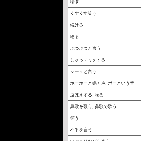
喘ぎ
くすくす笑う
続ける
唸る
ぶつぶつと言う
しゃっくりをする
シーッと言う
ホーホーと鳴く声, ポーという音
遠ぼえする, 唸る
鼻歌を歌う, 鼻歌で歌う
笑う
不平を言う