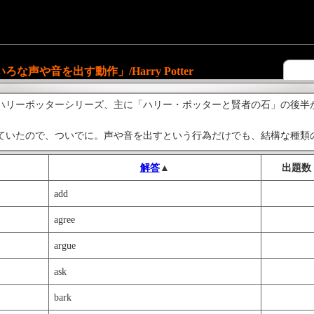
声や音を出す動作」/Harry Potter
ハリーポッターシリーズ、主に「ハリー・ポッターと賢者の石」の後半
ていたので、ついでに。声や音を出すという行為だけでも、結構な種類
は、これらの単語のニュアンスの違いまでわかっていないといけないわ
解答
▲
出題数
から読めるはずです。
add
ティブの小学生は単語のニュアンスの違いをちゃんと把握しているのかしら??pe
た。
agree
味で、声を出すシーンで使われます。【ハリーポッター関連】
w.iknow.co.jp/list/2681"
;>ハリー・ポッター魔法な言葉</a>
argue
w.iknow.co.jp/list/2420"
;>ハリー・ポッターに出てくる生物</a>
ask
w.iknow.co.jp/list/2880"
;>ハリー・ポッターから学ぶ「いろいろな声を出す
w.iknow.co.jp/list/2882"
;>ハリー・ポッターから学ぶ「いろいろな歩く・走
bark
w.iknow.co.jp/list/3195"
;>ハリー・ポッターから学ぶ「say + ○○」</