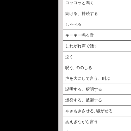
コッコッと鳴く
続ける、持続する
しゃべる
キーキー鳴る音
しわがれ声で話す
泣く
呪う, ののしる
声を大にして言う、叫ぶ
説明する、釈明する
爆発する、破裂する
やきもきさせる, 騒がせる
あえぎながら言う