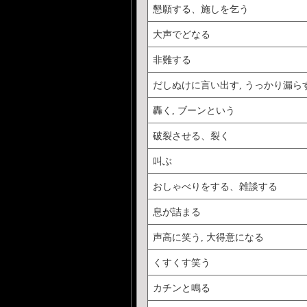
を読むためにはど
懇願する、施しを乞う
http://www.iknow.co
大声でどなる
非難する
だしぬけに言い出す, うっかり漏ら
轟く, ブーンという
破裂させる、裂く
叫ぶ
おしゃべりをする、雑談する
息が詰まる
声高に笑う, 大得意になる
くすくす笑う
カチンと鳴る