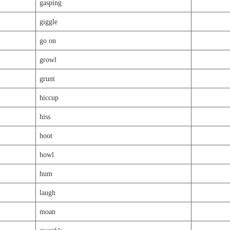
gasping
giggle
go on
growl
grunt
hiccup
hiss
hoot
howl
hum
laugh
moan