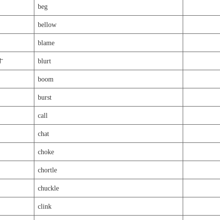
の程度の語彙力が必要かを分析しました。
beg
.jp/user/towar/journal/2008/7/26/66722
bellow
blame
す
blurt
boom
burst
call
chat
choke
chortle
chuckle
clink