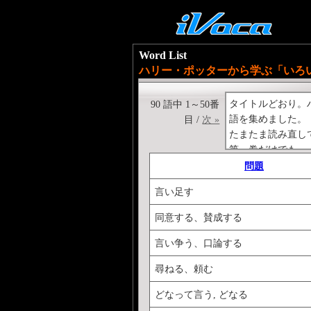
Word List
ハリー・ポッターから学ぶ「いろいろな
タイトルどおり。
90 語中 1～50番
語を集めました。
目 /
次 »
たまたま読み直し
第一巻だけでも。
正確に理解するに
問題
校の高学年くらい
言い足す
ということは、ネイ
も入れておきまし
同意する、賛成する
話を続けたとか意
●<a href="
http://ww
言い争う、口論する
●<a href="
http://ww
尋ねる、頼む
●<a href="
http://ww
●<a href="
http://ww
どなって言う, どなる
●<a href="
http://ww