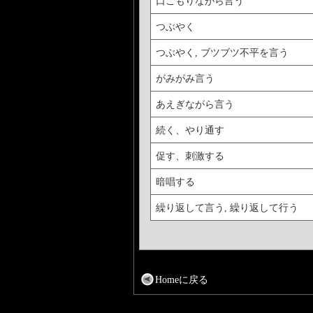
口ごもりながら言う
つぶやく
つぶやく, ブツブツ不平を言う
がみがみ言う
あえぎながら言う
続く、やり通す
促す、刺激する
暗唱する
繰り返して言う, 繰り返して行う
Homeに戻る