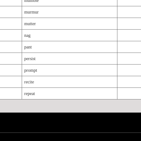
mumble
murmur
mutter
nag
pant
persist
prompt
recite
repeat