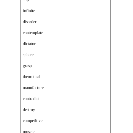
infinite
disorder
contemplate
dictator
sphere
grasp
theoretical
manufacture
contradict
destroy
competitive
muscle