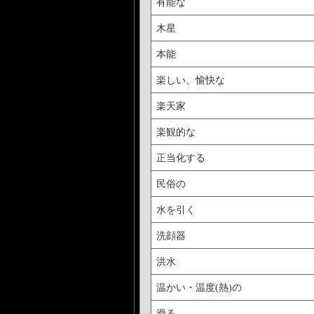
有能な
木星
本能
楽しい、愉快な
楽天家
楽観的な
正当化する
民俗の
水を引く
洗顔器
洪水
温かい・温度(熱)の
滑る