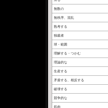
無数の
無秩序、混乱
熟考する
独裁者
球・範囲
理解する・つかむ
理論的な
生産する
矛盾する、相反する
破壊する
競争的な
筋肉