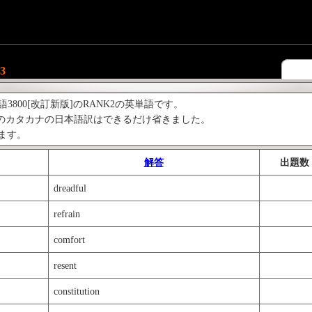
3
語3800[改訂新版]のRANK2の英単語です。
のカタカナの日本語訳はできるだけ省きました。
ります。
解答
出題数
dreadful
refrain
comfort
resent
constitution