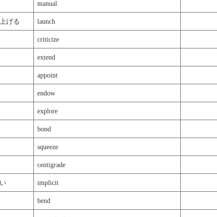
manual
上げる
launch
criticize
extend
appoint
endow
explore
bond
squeeze
centigrade
い
implicit
bend