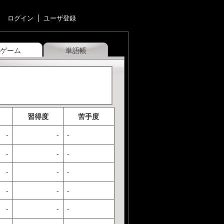
ログイン
ユーザ登録
ゲーム
単語帳
習得度
苦手度
-
-
-
-
-
-
-
-
-
-
-
-
-
-
-