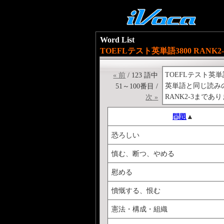
Word List
TOEFLテスト英単語3800 RANK2-
TOEFLテスト英単
« 前
/ 123 語中
英単語と同じ読み
51～100番目 /
RANK2-3まであ
次 »
問題
▲
恐ろしい
慎む、断つ、やめる
慰める
憤慨する、恨む
憲法・構成・組織