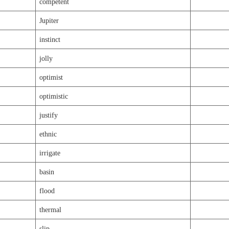
competent
Jupiter
instinct
jolly
optimist
optimistic
justify
ethnic
irrigate
basin
flood
thermal
slip