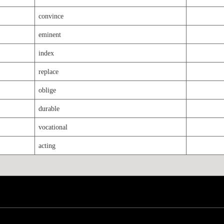
convince
eminent
index
replace
oblige
durable
vocational
acting