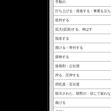
手動の
打ち上げる・発進する・事業を立ち
批判する
拡大(拡張)する、伸ばす
指名する
授ける・寄付する
探検する
接着剤・公社債
搾る、圧搾する
摂氏度・百分度
暗示された、暗黙の・信じて疑わな
曲げる