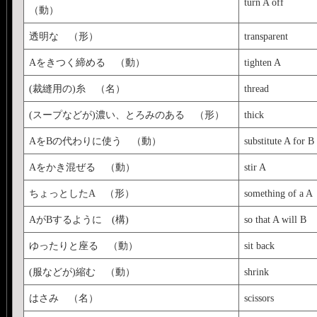
turn A off
（動）
透明な （形）
transparent
Aをきつく締める （動）
tighten A
(裁縫用の)糸 （名）
thread
(スープなどが)濃い、とろみのある （形）
thick
AをBの代わりに使う （動）
substitute A for B
Aをかき混ぜる （動）
stir A
ちょっとしたA （形）
something of a A
AがBするように (構)
so that A will B
ゆったりと座る （動）
sit back
(服などが)縮む （動）
shrink
はさみ （名）
scissors