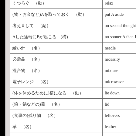
くつろぐ （動）
relax
(物・お金など)Aを取っておく （動）
put A aside
考え直して （副）
on second thought
Aした途端にBが起こる (構)
no sooner A than 
縫い針 （名）
needle
必需品 （名）
necessity
混合物 （名）
mixture
電子レンジ （名）
microwave
(体を休めるために)横になる （動）
lie down
(箱・鍋などの)蓋 （名）
lid
(食事の)残り物 （名）
leftovers
革 （名）
leather