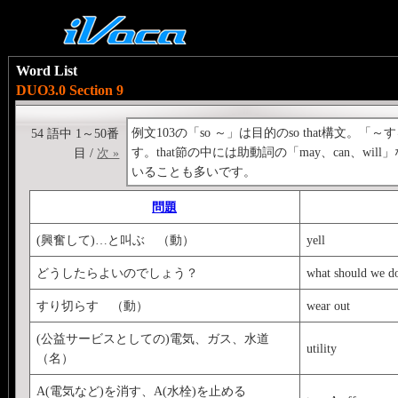
Word List
DUO3.0 Section 9
例文103の「so ～」は目的のso that構
54 語中 1～50番
す。that節の中には助動詞の「may、can、wi
目 /
次 »
いることも多いです。
問題
(興奮して)…と叫ぶ （動）
yell
どうしたらよいのでしょう？
what should we d
すり切らす （動）
wear out
(公益サービスとしての)電気、ガス、水道
utility
（名）
A(電気など)を消す、A(水栓)を止める