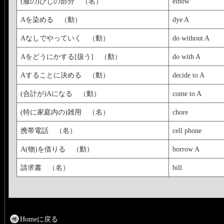
(服の)ひじの部分 （名）
elbow
Aを染める （動）
dye A
Aなしでやっていく （動）
do without A
Aをどうにかする[扱う] （動）
do with A
Aすることに決める （動）
decide to A
(合計が)Aになる （動）
come to A
(特に家庭内の)雑用 （名）
chore
携帯電話 （名）
cell phone
A(物)を借りる （動）
borrow A
請求書 （名）
bill
Homeに戻る