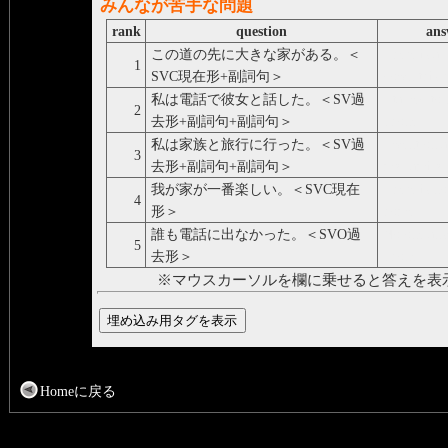
みんなが苦手な問題
rank
question
ans
この道の先に大きな家がある。＜
There is a 
1
SVC現在形+副詞句＞
down this r
私は電話で彼女と話した。＜SV過
I talked to 
2
去形+副詞句+副詞句＞
phone.
私は家族と旅行に行った。＜SV過
I went on a
3
去形+副詞句+副詞句＞
my family.
我が家が一番楽しい。＜SVC現在
There is no
4
形＞
home.
誰も電話に出なかった。＜SVO過
No one ans
5
去形＞
phone.
※マウスカーソルを欄に乗せると答えを表
Homeに戻る