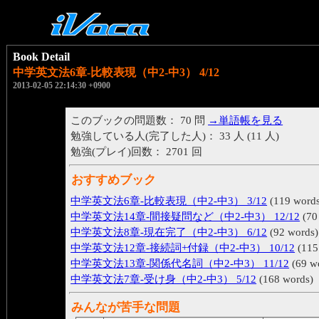
Book Detail
中学英文法6章-比較表現（中2-中3） 4/12
2013-02-05 22:14:30 +0900
このブックの問題数： 70 問
→単語帳を見る
勉強している人(完了した人)： 33 人 (11 人)
勉強(プレイ)回数： 2701 回
おすすめブック
中学英文法6章-比較表現（中2-中3） 3/12
(119 words
中学英文法14章-間接疑問など（中2-中3） 12/12
(70
中学英文法8章-現在完了（中2-中3） 6/12
(92 words)
中学英文法12章-接続詞+付録（中2-中3） 10/12
(115
中学英文法13章-関係代名詞（中2-中3） 11/12
(69 w
中学英文法7章-受け身（中2-中3） 5/12
(168 words)
みんなが苦手な問題