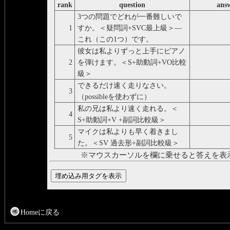
rank
question
ans
3つの問題でどれが一番難しいで
Which is the
1
すか。＜疑問詞+SVC最上級＞―
difficult of t
これ（この1つ）です。
questions? Th
彼女は私よりずっと上手にピアノ
She can play
2
を弾けます。＜S+助動詞+VO比較
much better 
級＞
できるだけ速く走りなさい。
3
Run as fast a
（possibleを使わずに）
私の兄は私より速く走れる。＜
My brother c
4
S+助動詞+V +副詞比較級＞
faster than I.
マイクは私よりも早く着きまし
Mike arrived
5
た。＜SV 過去形+副詞比較級＞
than I.
※マウスカーソルを欄に乗せると答えを表
Homeに戻る