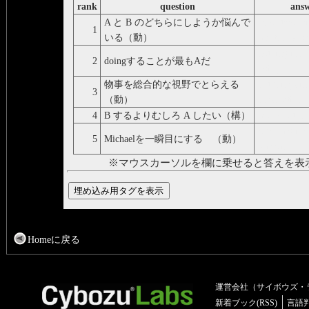
rank
question
ans
A と B のどちらにしようか悩んで
be of two mi
1
いる（動）
whether A or
nothing is m
2
doingすることが最もAだ
doing
物事を総合的な視野でとらえる
put things in
3
（動）
perspective
4
B するよりむしろ A したい（構）
would rather
catch a glimp
5
Michaelを一瞬目にする （動）
Michael
※マウスカーソルを欄に乗せると答えを表
Homeに戻る
運営会社（サイボウズ・
新着ブック(RSS)
言語