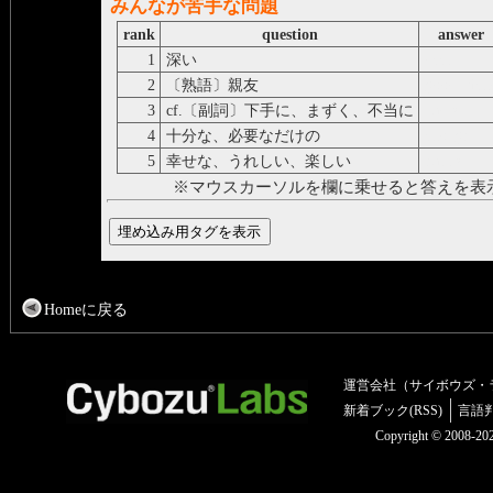
みんなが苦手な問題
rank
question
answer
1
深い
deep
2
〔熟語〕親友
good frien
3
cf.〔副詞〕下手に、まずく、不当に
badly
4
十分な、必要なだけの
enough
5
幸せな、うれしい、楽しい
happy
※マウスカーソルを欄に乗せると答えを表
Homeに戻る
運営会社（サイボウズ・
新着ブック(RSS)
言語
Copyright © 2008-2025