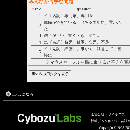
みんなが苦手な問題
rank
question
1
cf.〔名詞〕専門家、専門医
s
準備ができている、（ある場所に）置かれ
2
s
た
3
信じがたい、驚くべき、すごい
u
4
cf.〔名詞〕貧乏、貧困、欠乏、不足
p
cf.〔副詞〕綿密に、細かく、注意して、密
5
c
接に
※マウスカーソルを欄に乗せると答えを表
Homeに戻る
運営会社（サイボウズ・
新着ブック(RSS)
言語
Copyright © 2008-2025