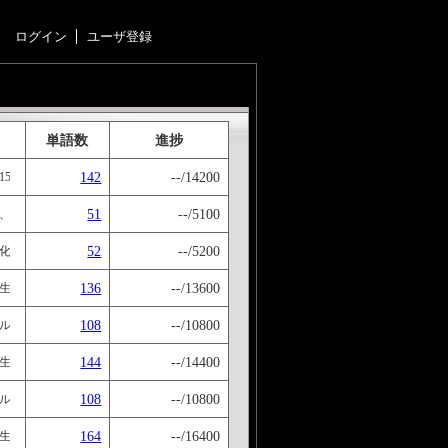
ログイン
ユーザ登録
単語数
進捗
142
--/14200
分けました。全6bookです。 Next Stage→<http://ivoca.31tools.com/book?id=
51
--/5100
化。 【解答の仕方】原形, 比較級, 最上級 の順で解答してください。 Next stage→<http://ivoca.3
52
--/5200
【解答の仕方】原形, 過去形, 現在分詞 の順で解答してください。 Next stage→Fin.ステージクリア！
136
--/13600
。 Next stage→<http://ivoca.31tools.com/book?id=12094> Previous sta
108
--/10800
順に、100語前後で分けました。 Next stage→<http://ivoca.31tools.com/book
144
--/14400
。 Next stage→<http://ivoca.31tools.com/book?id=12093> Previous sta
108
--/10800
100語前後で分けました。 Next stage→<http://ivoca.31tools.com/book?id=11583
164
--/16400
。 Next stage→<http://ivoca.31tools.com/book?id=12097> Previous sta