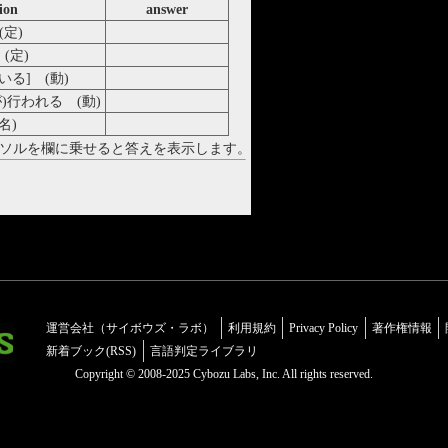
ion
answer
(定)
speaking of jennifer
(定)
I'll buy you dinner
る] (動)
get engaged to A
)行われる (動)
take place
名)
childhood
ソルを欄に乗せると答えを表示します。
運営会社（サイボウズ・ラボ）
利用規約
Privacy Policy
著作権情報
新着ブック(RSS)
言語判定ライブラリ
Copyright © 2008-2025 Cybozu Labs, Inc. All rights reserved.