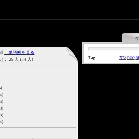
 問
→単語帳を見る
Tag
英語
DUO
D
29 人 (14 人)
s)
s)
s)
s)
s)
s)