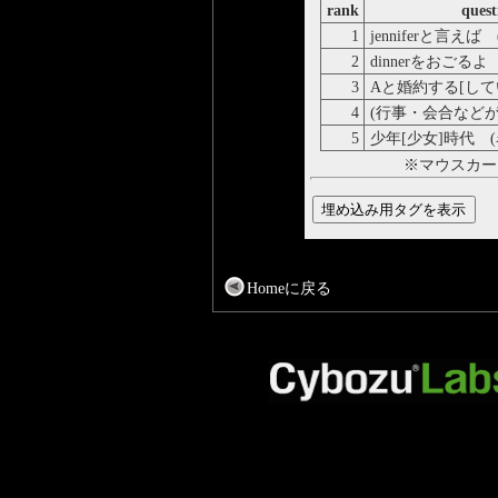
rank
quest
1
jenniferと言えば 
2
dinnerをおごるよ 
3
Aと婚約する[してい
4
(行事・会合などが
5
少年[少女]時代 (
※マウスカー
Homeに戻る