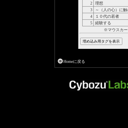
2
理想
3
～（人の心）に触
4
１０代の若者
5
経験する
※マウスカー
Homeに戻る