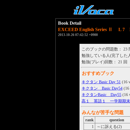
Book Detail
EXCEED English Series Ⅱ L 7 N
2013-10-26 07:42:52 +0900
このブックの問題数： 23
勉強している人(完了した人)： 
勉強(プレイ)回数： 21 回
おすすめブック
キクタン Basic Day 51
(16 
キクタン Basic Day54
(16
キクタンBasic Day55
(16 
高１ 英語１ 一学期期
みんなが苦手な問題
rank
question
1
～に訴える(2)