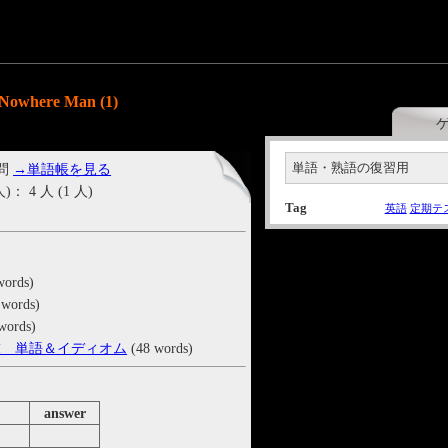
owhere Man (1)
単語・熟語の復習用
 問
→単語帳を見る
4 人 (1 人)
Tag
英語
定期テ
words)
 words)
words)
末 単語＆イディオム
(48 words)
answer
appeal to