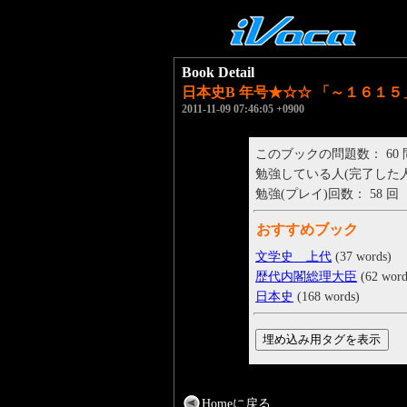
Book Detail
日本史B 年号★☆☆ 「～１６１５
2011-11-09 07:46:05 +0900
このブックの問題数： 60
勉強している人(完了した人)： 
勉強(プレイ)回数： 58 回
おすすめブック
文学史 上代
(37 words)
歴代内閣総理大臣
(62 word
日本史
(168 words)
Homeに戻る