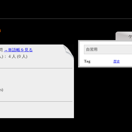
」
自習用
 問
→単語帳を見る
4 人 (0 人)
Tag
歴史
s)