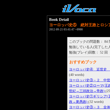
Book Detail
ヨーロッパ史⑤ 絶対王政とロシ
2012-09-21 03:41:47 +0900
このブックの問題数： 84
勉強している人(完了した人)： 
勉強(プレイ)回数： 52 回
おすすめブック
ヨーロッパ史④ 近世史 
(40 words)
ヨーロッパ史③－２ 中
ヨーロッパ史②ローマ(王
世紀→三頭政治→帝政)
(2
ヨーロッパ史①ギリシア(
政→衆愚政)
(32 words)
ヨーロッパ史③－３ 全