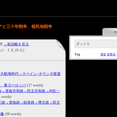
アと三十年戦争、植民地戦争
ざっくり
 問
→単語帳を見る
2 人 (0 人)
Tag
歴史
世界史
大航海時代～スペイン･オランダ衰退
世、東ヨーロッパ
(27 words)
政→貴族共和政→民主共和政→内乱一
5 words)
王政→貴族政→財産政→僭主政→民主
体像
(90 words)