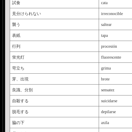
試食
cata
見分けられない
irreconocible
襲う
saltear
表紙
tapa
行列
procesión
蛍光灯
fluorescente
苛立ち
grima
芽、出現
brote
良識、分別
sensatez
自殺する
suicidarse
脱毛する
depilarse
脇の下
axila