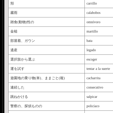
頬
carrillo
霧雨
calabobos
雑食(動物)性の
omnívoro
金槌
martillo
部屋着、ガウン
bata
遺産
legado
選択肢から選ぶ
escoger
運を試す
tentar a la suerte
遊園地の乗り物(単)、ままごと(複)
cacharrita
連続した
consecutivo
跳ねかける
salpicar
警察の、探偵ものの
policíaco