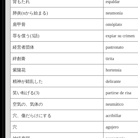
背もたれ
espaldar
肺炎(nから始まる)
neumonía
肩甲骨
omóplato
罪を償う(3語)
expiar su crimen
経営者団体
pastronato
絆創膏
tirita
紫陽花
hortensia
精神が錯乱した
delirante
笑い転げる(3)
partirse de risa
空気の、気体の
neumático
穴、傷だらけにする
acribillar
穴
agujero