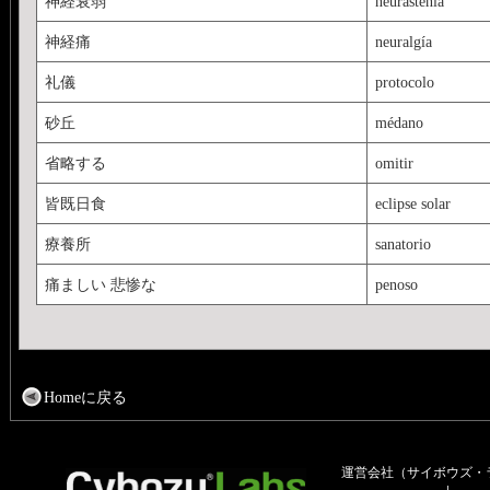
神経衰弱
neurastenia
神経痛
neuralgía
礼儀
protocolo
砂丘
médano
省略する
omitir
皆既日食
eclipse solar
療養所
sanatorio
痛ましい 悲惨な
penoso
Homeに戻る
運営会社（サイボウズ・