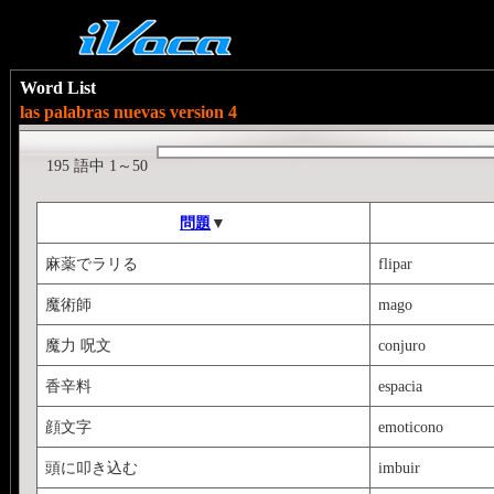
Word List
las palabras nuevas version 4
195 語中 1～50
問題
▼
麻薬でラリる
flipar
魔術師
mago
魔力 呪文
conjuro
香辛料
espacia
顔文字
emoticono
頭に叩き込む
imbuir