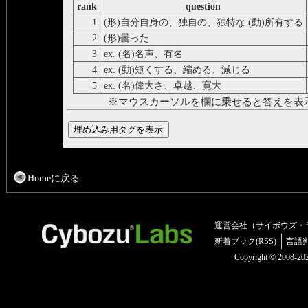
rank
question
1
(形)自分自身の、独自の、独特な (動)所有する
2
(形)曇った
3
ex. (名)名声、有名
4
ex. (動)短くする、縮める、減じる
5
ex. (名)偉大さ、卓越、寛大
※マウスカーソルを欄に乗せると答えを表
Homeに戻る
運営会社（サイボウズ・
新着ブック(RSS)
言語
Copyright © 2008-2025