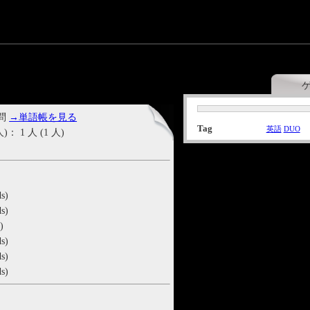
 問
→単語帳を見る
Tag
英語
DUO
1 人 (1 人)
s)
s)
)
s)
s)
s)