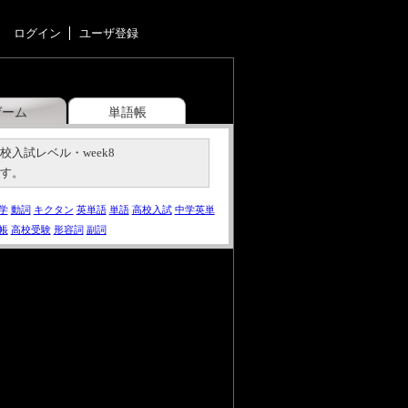
ログイン
ユーザ登録
ゲーム
単語帳
入試レベル・week8
です。
学
動詞
キクタン
英単語
単語
高校入試
中学英単
帳
高校受験
形容詞
副詞