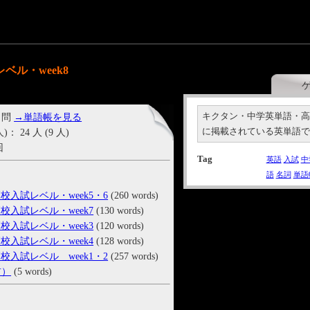
ル・week8
キクタン・中学英単語・高校
 問
→単語帳を見る
に掲載されている英単語
24 人 (9 人)
回
Tag
英語
入試
中
語
名詞
単語
入試レベル・week5・6
(260 words)
入試レベル・week7
(130 words)
入試レベル・week3
(120 words)
入試レベル・week4
(128 words)
入試レベル week1・2
(257 words)
前）
(5 words)