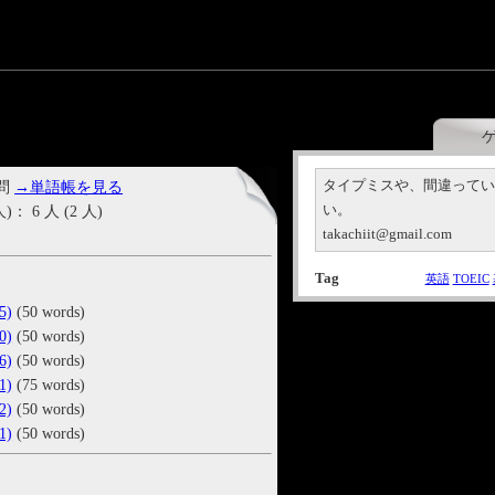
タイプミスや、間違って
 問
→単語帳を見る
い。
6 人 (2 人)
takachiit@gmail.com
Tag
英語
TOEIC
)
(50 words)
)
(50 words)
)
(50 words)
)
(75 words)
)
(50 words)
)
(50 words)