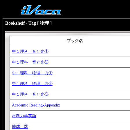
Bookshelf - Tag [ 物理 ]
ブック名
中１理科 音と光①
中１理科 音と光②
中１理科 物理 力①
中１理科 物理 力②
中１理科 音と光③
Academic Reading-Appendix
材料力学英語
地球 ②